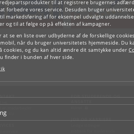
tredjepartsprodukter til at registrere brugernes adfæ
e at forbedre vores service. Desuden bruger universitet
il markedsføring af for eksempel udvalgte uddannelser e
r og til at følge op på effekten af kampagner.
M PROJEKTET
RESULTATER
or at se en liste over udbyderne af de forskellige cooki
 mobil, når du bruger universitetets hjemmeside. Du k
slå cookies, og du kan altid ændre dit samtykke under
Co
 finder i bunden af hver side.
tik
NTAKT
FOR STUDERENDE OG
ANSATTE
d vej
KUnet
d en medarbejder
ing
takt KU
JOB OG KARRIERE
RVICES
Ledige stillinger
Jobbank for studerende
sseservice