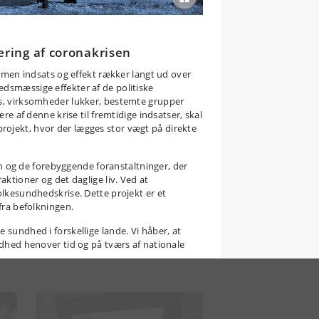
ring af coronakrisen
, men indsats og effekt rækker langt ud over
edsmæssige effekter af de politiske
es, virksomheder lukker, bestemte grupper
re af denne krise til fremtidige indsatser, skal
rojekt, hvor der lægges stor vægt på direkte
 og de forebyggende foranstaltninger, der
aktioner og det daglige liv. Ved at
olkesundhedskrise. Dette projekt er et
fra befolkningen.
 sundhed i forskellige lande. Vi håber, at
ndhed henover tid og på tværs af nationale