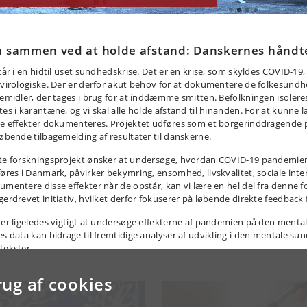
å sammen ved at holde afstand: Danskernes håndte
står i en hidtil uset sundhedskrise. Det er en krise, som skyldes COVID-19
 virologiske. Der er derfor akut behov for at dokumentere de folkesundh
kemidler, der tages i brug for at inddæmme smitten. Befolkningen isoler
es i karantæne, og vi skal alle holde afstand til hinanden. For at kunne læ
se effekter dokumenteres. Projektet udføres som et borgerinddragende p
løbende tilbagemelding af resultater til danskerne.
te forskningsprojekt ønsker at undersøge, hvordan COVID-19 pandemien
føres i Danmark, påvirker bekymring, ensomhed, livskvalitet, sociale inter
umentere disse effekter når de opstår, kan vi lære en hel del fra denne f
gerdrevet initiativ, hvilket derfor fokuserer på løbende direkte feedback 
 er ligeledes vigtigt at undersøge effekterne af pandemien på den mentale
es data kan bidrage til fremtidige analyser af udvikling i den mentale su
tekster.
rug af cookies