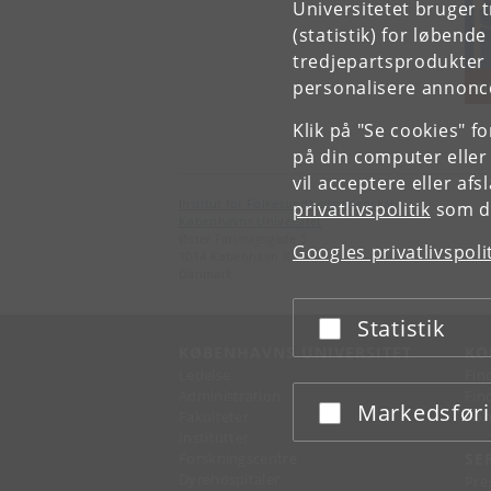
Universitetet bruger 
(statistik) for løbend
tredjepartsprodukter t
personalisere annonce
O
Klik på "Se cookies" f
på din computer eller
vil acceptere eller af
Institut for Folkesundhedsvidenskab
privatlivspolitik
som du
Københavns Universitet
Øster Farimagsgade 5
Googles privatlivspoli
1014 København K
Danmark
Statistik
Acceptér eller afslå
KØBENHAVNS UNIVERSITET
KO
Ledelse
Fin
Administration
Fin
Markedsfør
Acceptér eller afslå
Fakulteter
Kon
Institutter
Forskningscentre
SE
Dyrehospitaler
Pre