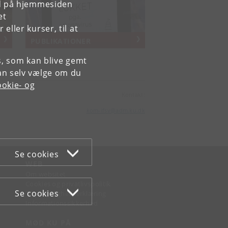
rd på hjemmesiden
et
ller kurser, til at
PUBLIKATIONER
es, som kan blive gemt
an selv vælge om du
okie- og
Kontakt:
kom-ifsv
@
adm
.
ku
.
dk
Se cookies
WEB
Om websitet
Cookies og privatlivspolitik
Se cookies
Tilgængelighedserklæring
Informationssikkerhed
MØD KU PÅ