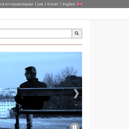
ind en medarbejder
Job
KUnet
English
ykosocial sundhed
andt personer med
abetes under
VID-19 pandemien
e nyeste resultater
andlende de unge