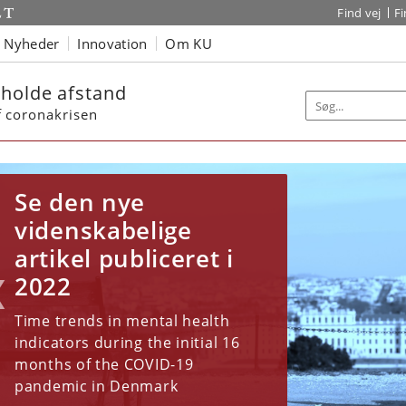
Find vej
F
Nyheder
Innovation
Om KU
holde afstand
f coronakrisen
Se den nye
Ps
videnskabelige
Påvirker
bl
artikel publiceret i
coronakrisen din
di
2022
mentale sundhed?
CO
Time trends in mental health
Deltag i projektet
indicators during the initial 16
Se d
months of the COVID-19
omh
Stå sammen ved at holde afstand
pandemic in Denmark
æs mere om projektet