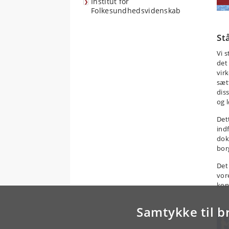
Institut for
Folkesundhedsvidenskab
St
Vi 
det
vir
sætt
dis
og 
Det
ind
dok
bor
Det
vor
kon
Samtykke til b